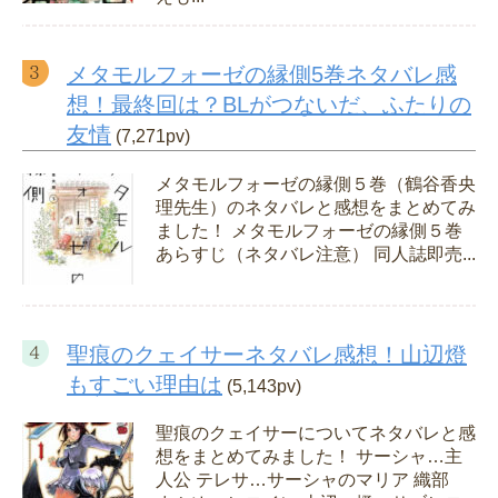
メタモルフォーゼの縁側5巻ネタバレ感
想！最終回は？BLがつないだ、ふたりの
友情
(7,271pv)
メタモルフォーゼの縁側５巻（鶴谷香央
理先生）のネタバレと感想をまとめてみ
ました！ メタモルフォーゼの縁側５巻
あらすじ（ネタバレ注意） 同人誌即売...
聖痕のクェイサーネタバレ感想！山辺燈
もすごい理由は
(5,143pv)
聖痕のクェイサーについてネタバレと感
想をまとめてみました！ サーシャ…主
人公 テレサ…サーシャのマリア 織部