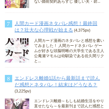
ない婚前契約あらすじ 優しい夫・碧...
人間カード漫画ネタバレ感想！最終回
は？壮大な心理戦が始まる
(4,375pv)
人間カード漫画のネタバレと感想を書い
てみました！ 人間カードネタバレ ゲー
ムが好きな頭脳明晰の大学生である主人
公庵瀬マモルは幼馴染である佐久間リク
と...
エンドレス離婚1話から最新話まで読ん
だ感想とネタバレ！結末はどうなる？
(3,225pv)
エンドレス離婚～もしも結婚生活をやり
直せたなら～を最新刊まで読んだ感想と