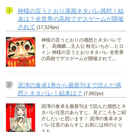
神様の言うとおり漫画ネタバレ感想！結
末は？全世界の高校でデスゲームが開催
されて
(17,524pv)
神様の言うとおりの感想とネタバレで
す。 高畑瞬…主人公 秋元いちか…ヒロ
イン 神様の言うとおりネタバレ 全世界
の高校でデスゲームが開催されて...
泥濘の食卓1巻から最新刊まで読んだ感
想とネタバレ！結末は？
(7,992pv)
泥濘の食卓を最新刊まで読んだ感想とネ
タバレ注意のあらすじ、見どころをご紹
介したいと思います！ 泥濘の食卓ネタ
バレ注意のあらすじ お前には何のとり
えも...