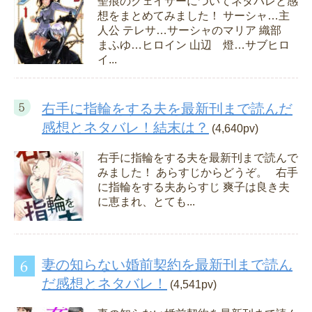
聖痕のクェイサーについてネタバレと感
想をまとめてみました！ サーシャ…主
人公 テレサ…サーシャのマリア 織部
まふゆ…ヒロイン 山辺 燈…サブヒロ
イ...
右手に指輪をする夫を最新刊まで読んだ
感想とネタバレ！結末は？
(4,640pv)
右手に指輪をする夫を最新刊まで読んで
みました！ あらすじからどうぞ。 右手
に指輪をする夫あらすじ 爽子は良き夫
に恵まれ、とても...
妻の知らない婚前契約を最新刊まで読ん
だ感想とネタバレ！
(4,541pv)