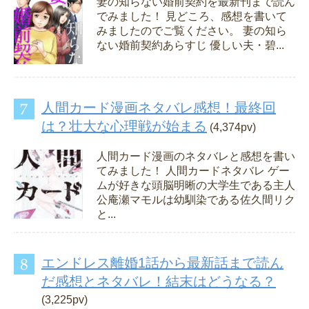
妻の知らない婚前契約を最新刊まで読ん
でみました！ 見どころ、感想を書いて
みましたのでご覧ください。 妻の知ら
ない婚前契約あらすじ 優しい夫・碧...
人間カード漫画ネタバレ感想！最終回
は？壮大な心理戦が始まる
(4,374pv)
人間カード漫画のネタバレと感想を書い
てみました！ 人間カードネタバレ ゲー
ムが好きな頭脳明晰の大学生である主人
公庵瀬マモルは幼馴染である佐久間リク
と...
エンドレス離婚1話から最新話まで読ん
だ感想とネタバレ！結末はどうなる？
(3,225pv)