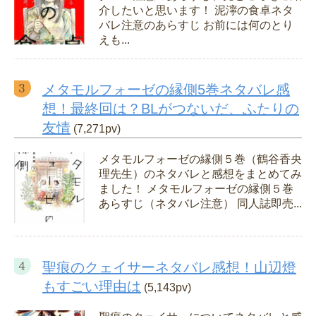
介したいと思います！ 泥濘の食卓ネタ
バレ注意のあらすじ お前には何のとり
えも...
メタモルフォーゼの縁側5巻ネタバレ感
想！最終回は？BLがつないだ、ふたりの
友情
(7,271pv)
メタモルフォーゼの縁側５巻（鶴谷香央
理先生）のネタバレと感想をまとめてみ
ました！ メタモルフォーゼの縁側５巻
あらすじ（ネタバレ注意） 同人誌即売...
聖痕のクェイサーネタバレ感想！山辺燈
もすごい理由は
(5,143pv)