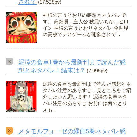
されて
(17,528pv)
神様の言うとおりの感想とネタバレで
す。 高畑瞬…主人公 秋元いちか…ヒロ
イン 神様の言うとおりネタバレ 全世界
の高校でデスゲームが開催されて...
泥濘の食卓1巻から最新刊まで読んだ感
想とネタバレ！結末は？
(7,996pv)
泥濘の食卓を最新刊まで読んだ感想とネ
タバレ注意のあらすじ、見どころをご紹
介したいと思います！ 泥濘の食卓ネタ
バレ注意のあらすじ お前には何のとり
えも...
メタモルフォーゼの縁側5巻ネタバレ感