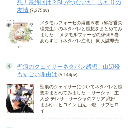
想！最終回は？BLがつないだ、ふたりの
友情
(7,275pv)
メタモルフォーゼの縁側５巻（鶴谷香央
理先生）のネタバレと感想をまとめてみ
ました！ メタモルフォーゼの縁側５巻
あらすじ（ネタバレ注意） 同人誌即売...
聖痕のクェイサーネタバレ感想！山辺燈
もすごい理由は
(5,144pv)
聖痕のクェイサーについてネタバレと感
想をまとめてみました！ サーシャ…主
人公 テレサ…サーシャのマリア 織部
まふゆ…ヒロイン 山辺 燈…サブヒロ
イ...