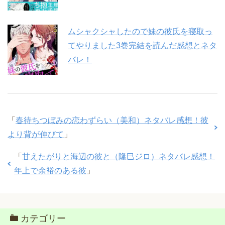
ムシャクシャしたので妹の彼氏を寝取っ
てやりました3巻完結を読んだ感想とネタ
バレ！
「
春待ちつぼみの恋わずらい（美和）ネタバレ感想！彼
より背が伸びて
」
「
甘えたがりと海辺の彼と（隆巳ジロ）ネタバレ感想！
年上で余裕のある彼
」
カテゴリー