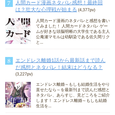
人間カード漫画ネタバレ感想！最終回
は？壮大な心理戦が始まる
(4,377pv)
人間カード漫画のネタバレと感想を書い
てみました！ 人間カードネタバレ ゲー
ムが好きな頭脳明晰の大学生である主人
公庵瀬マモルは幼馴染である佐久間リク
と...
エンドレス離婚1話から最新話まで読ん
だ感想とネタバレ！結末はどうなる？
(3,227pv)
エンドレス離婚～もしも結婚生活をやり
直せたなら～を最新刊まで読んだ感想と
ネタバレ、あらすじ、見どころをご紹介
します！ エンドレス離婚～もしも結婚
生活を...