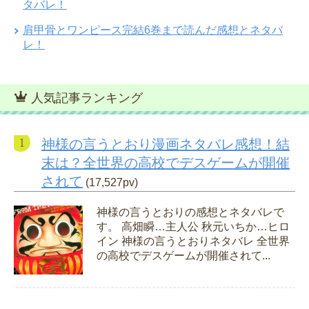
タバレ！
肩甲骨とワンピース完結6巻まで読んだ感想とネタバ
レ！
人気記事ランキング
神様の言うとおり漫画ネタバレ感想！結
末は？全世界の高校でデスゲームが開催
されて
(17,527pv)
神様の言うとおりの感想とネタバレで
す。 高畑瞬…主人公 秋元いちか…ヒロ
イン 神様の言うとおりネタバレ 全世界
の高校でデスゲームが開催されて...