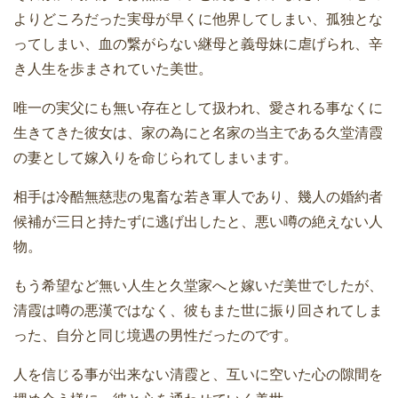
よりどころだった実母が早くに他界してしまい、孤独とな
ってしまい、血の繋がらない継母と義母妹に虐げられ、辛
き人生を歩まされていた美世。
唯一の実父にも無い存在として扱われ、愛される事なくに
生きてきた彼女は、家の為にと名家の当主である久堂清霞
の妻として嫁入りを命じられてしまいます。
相手は冷酷無慈悲の鬼畜な若き軍人であり、幾人の婚約者
候補が三日と持たずに逃げ出したと、悪い噂の絶えない人
物。
もう希望など無い人生と久堂家へと嫁いだ美世でしたが、
清霞は噂の悪漢ではなく、彼もまた世に振り回されてしま
った、自分と同じ境遇の男性だったのです。
人を信じる事が出来ない清霞と、互いに空いた心の隙間を