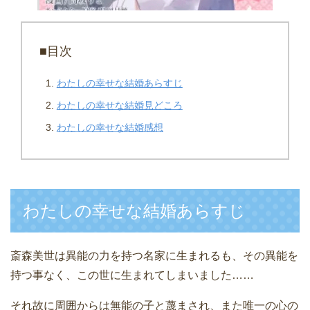
■目次
わたしの幸せな結婚あらすじ
わたしの幸せな結婚見どころ
わたしの幸せな結婚感想
わたしの幸せな結婚あらすじ
斎森美世は異能の力を持つ名家に生まれるも、その異能を
持つ事なく、この世に生まれてしまいました……
それ故に周囲からは無能の子と蔑まされ、また唯一の心の