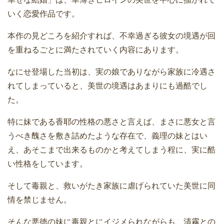
いく恋愛作品です。
本作の見どころを紹介すれば、不幸過ぎる彼女の境遇が回
を重ねるごとに満たされていく内容にあります。
なにせ登場した当初は、実の娘でありながら家族に冷遇さ
れてしまっていると、美世の境遇はあまりにも過酷でし
た。
特に妹である香耶の性格の悪さと言えば、まさに悪女と言
うべき醜さを敷き詰めたような存在で、義理の妹とはい
え、あそこまで出来るものかと考えてしまう程に、実に酷
い性格をしています。
そして毒親と、救いがたき家族に虐げられていた美世に同
情を禁じません。
そんな悪徳の妹に毒親とにイジメられながらも、清霧との