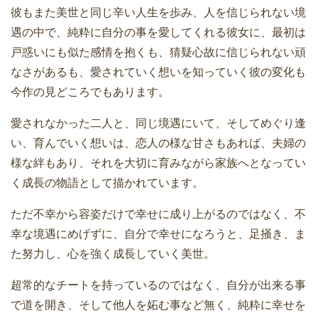
彼もまた美世と同じ辛い人生を歩み、人を信じられない境
遇の中で、純粋に自分の事を愛してくれる彼女に、最初は
戸惑いにも似た感情を抱くも、猜疑心故に信じられない頑
なさがあるも、愛されていく想いを知っていく彼の変化も
今作の見どころでもあります。
愛されなかった二人と、同じ境遇にいて、そしてめぐり逢
い、育んでいく想いは、恋人の様な甘さもあれば、夫婦の
様な絆もあり、それを大切に育みながら家族へとなってい
く成長の物語として描かれています。
ただ不幸から容姿だけで幸せに成り上がるのではなく、不
幸な境遇にめげずに、自分で幸せになろうと、足掻き、ま
た努力し、心を強く成長していく美世。
超常的なチートを持っているのではなく、自分が出来る事
で道を開き、そして他人を妬む事など無く、純粋に幸せを