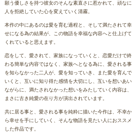
願う優しさを持つ彼女のそんな素直さに惹かれて、頑なに
人を拒絶していた心を変えていく清霧。
本作の中にあるのは愛を育む過程と、そして満たされて幸
せになる為の結果が、この物語を幸福な内容へと仕上げて
くれていると思えます。
恋をして、愛されて、家族になっていくと、恋愛だけで終
わる簡単な内容ではなく、家族へとなる為に、愛される事
を知らなかった二人が、愛を知っていき、また愛を育んで
いくと、互いに知り得た感情を大切にし、互いを想いあい
ながらに、満たされなかった想いをみたしていく内容は、
まさに古き純愛の在り方が演出されています。
共に居る事と、愛される事を純粋に描いた今作は、不幸か
ら幸せを手にしていく、そんな物語を見たい人におススメ
した作品です。