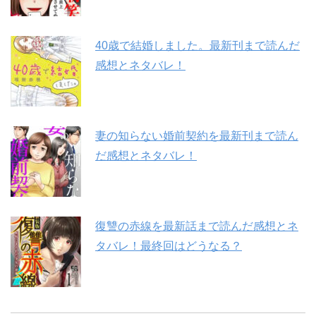
40歳で結婚しました。最新刊まで読んだ
感想とネタバレ！
妻の知らない婚前契約を最新刊まで読ん
だ感想とネタバレ！
復讐の赤線を最新話まで読んだ感想とネ
タバレ！最終回はどうなる？