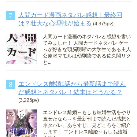
人間カード漫画ネタバレ感想！最終回
は？壮大な心理戦が始まる
(4,375pv)
人間カード漫画のネタバレと感想を書い
てみました！ 人間カードネタバレ ゲー
ムが好きな頭脳明晰の大学生である主人
公庵瀬マモルは幼馴染である佐久間リク
と...
エンドレス離婚1話から最新話まで読ん
だ感想とネタバレ！結末はどうなる？
(3,225pv)
エンドレス離婚～もしも結婚生活をやり
直せたなら～を最新刊まで読んだ感想と
ネタバレ、あらすじ、見どころをご紹介
します！ エンドレス離婚～もしも結婚