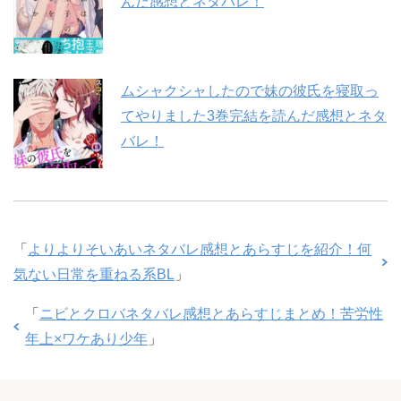
んだ感想とネタバレ！
ムシャクシャしたので妹の彼氏を寝取っ
てやりました3巻完結を読んだ感想とネタ
バレ！
「
よりよりそいあいネタバレ感想とあらすじを紹介！何
気ない日常を重ねる系BL
」
「
ニビとクロバネタバレ感想とあらすじまとめ！苦労性
年上×ワケあり少年
」