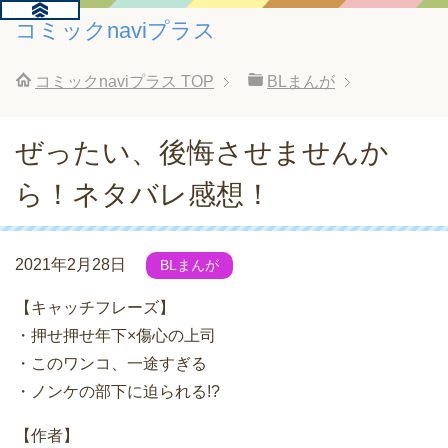
コミックnaviプラス
コミックnaviプラス
TOP
BLまんが
ぜったい、後悔させませんか
ら！ネタバレ感想！
2021年2月28日
BLまんが
【キャッチフレーズ】
・押せ押せ年下×傷心の上司
・このワンコ、一途すぎる
・ノンケの部下に迫られる!?
【作者】