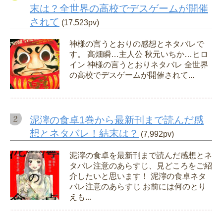
末は？全世界の高校でデスゲームが開催
されて
(17,523pv)
神様の言うとおりの感想とネタバレで
す。 高畑瞬…主人公 秋元いちか…ヒロ
イン 神様の言うとおりネタバレ 全世界
の高校でデスゲームが開催されて...
泥濘の食卓1巻から最新刊まで読んだ感
想とネタバレ！結末は？
(7,992pv)
泥濘の食卓を最新刊まで読んだ感想とネ
タバレ注意のあらすじ、見どころをご紹
介したいと思います！ 泥濘の食卓ネタ
バレ注意のあらすじ お前には何のとり
えも...