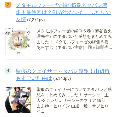
メタモルフォーゼの縁側5巻ネタバレ感
想！最終回は？BLがつないだ、ふたりの
友情
(7,271pv)
メタモルフォーゼの縁側５巻（鶴谷香央
理先生）のネタバレと感想をまとめてみ
ました！ メタモルフォーゼの縁側５巻
あらすじ（ネタバレ注意） 同人誌即売...
聖痕のクェイサーネタバレ感想！山辺燈
もすごい理由は
(5,143pv)
聖痕のクェイサーについてネタバレと感
想をまとめてみました！ サーシャ…主
人公 テレサ…サーシャのマリア 織部
まふゆ…ヒロイン 山辺 燈…サブヒロ
イ...