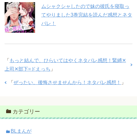
ムシャクシャしたので妹の彼氏を寝取っ
てやりました3巻完結を読んだ感想とネタ
バレ！
「
もっと結んで、ひらいてはやくネタバレ感想！緊縛✕
上司✕部下=ドえっち
」
「
ぜったい、後悔させませんから！ネタバレ感想！
」
カテゴリー
BLまんが