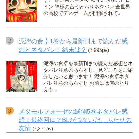
す。 高畑瞬…主人公 秋元いちか…ヒロ
イン 神様の言うとおりネタバレ 全世界
の高校でデスゲームが開催されて...
泥濘の食卓1巻から最新刊まで読んだ感
想とネタバレ！結末は？
(7,995pv)
泥濘の食卓を最新刊まで読んだ感想とネ
タバレ注意のあらすじ、見どころをご紹
介したいと思います！ 泥濘の食卓ネタ
バレ注意のあらすじ お前には何のとり
えも...
メタモルフォーゼの縁側5巻ネタバレ感
想！最終回は？BLがつないだ、ふたりの
友情
(7,271pv)