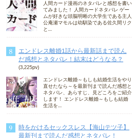
人間カード漫画のネタバレと感想を書い
てみました！ 人間カードネタバレ ゲー
ムが好きな頭脳明晰の大学生である主人
公庵瀬マモルは幼馴染である佐久間リク
と...
エンドレス離婚1話から最新話まで読ん
だ感想とネタバレ！結末はどうなる？
(3,225pv)
エンドレス離婚～もしも結婚生活をやり
直せたなら～を最新刊まで読んだ感想と
ネタバレ、あらすじ、見どころをご紹介
します！ エンドレス離婚～もしも結婚
生活を...
時をかけるセックスレス【海山テツ子】
最新刊まで読んだ感想とネタバレ！