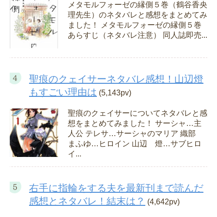
メタモルフォーゼの縁側５巻（鶴谷香央
理先生）のネタバレと感想をまとめてみ
ました！ メタモルフォーゼの縁側５巻
あらすじ（ネタバレ注意） 同人誌即売...
聖痕のクェイサーネタバレ感想！山辺燈
もすごい理由は
(5,143pv)
聖痕のクェイサーについてネタバレと感
想をまとめてみました！ サーシャ…主
人公 テレサ…サーシャのマリア 織部
まふゆ…ヒロイン 山辺 燈…サブヒロ
イ...
右手に指輪をする夫を最新刊まで読んだ
感想とネタバレ！結末は？
(4,642pv)