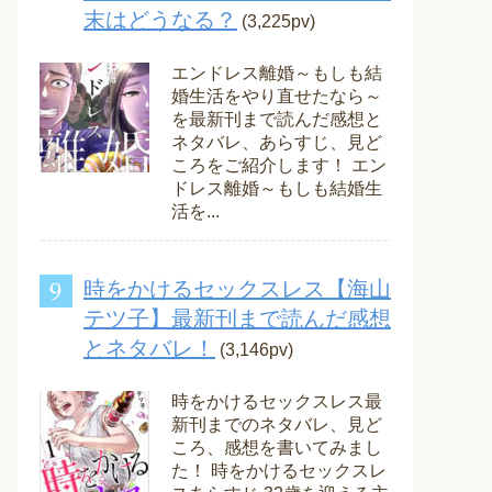
末はどうなる？
(3,225pv)
エンドレス離婚～もしも結
婚生活をやり直せたなら～
を最新刊まで読んだ感想と
ネタバレ、あらすじ、見ど
ころをご紹介します！ エン
ドレス離婚～もしも結婚生
活を...
時をかけるセックスレス【海山
テツ子】最新刊まで読んだ感想
とネタバレ！
(3,146pv)
時をかけるセックスレス最
新刊までのネタバレ、見ど
ころ、感想を書いてみまし
た！ 時をかけるセックスレ