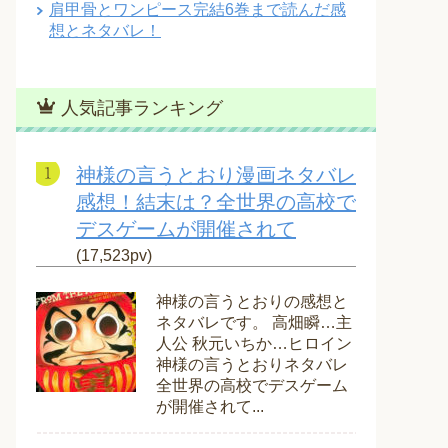
肩甲骨とワンピース完結6巻まで読んだ感
想とネタバレ！
人気記事ランキング
神様の言うとおり漫画ネタバレ
感想！結末は？全世界の高校で
デスゲームが開催されて
(17,523pv)
神様の言うとおりの感想と
ネタバレです。 高畑瞬…主
人公 秋元いちか…ヒロイン
神様の言うとおりネタバレ
全世界の高校でデスゲーム
が開催されて...