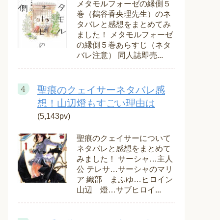
メタモルフォーゼの縁側５
巻（鶴谷香央理先生）のネ
タバレと感想をまとめてみ
ました！ メタモルフォーゼ
の縁側５巻あらすじ（ネタ
バレ注意） 同人誌即売...
聖痕のクェイサーネタバレ感
想！山辺燈もすごい理由は
(5,143pv)
聖痕のクェイサーについて
ネタバレと感想をまとめて
みました！ サーシャ…主人
公 テレサ…サーシャのマリ
ア 織部 まふゆ…ヒロイン
山辺 燈…サブヒロイ...