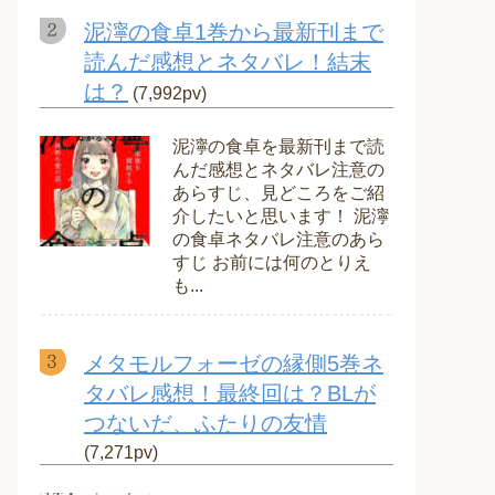
泥濘の食卓1巻から最新刊まで
読んだ感想とネタバレ！結末
は？
(7,992pv)
泥濘の食卓を最新刊まで読
んだ感想とネタバレ注意の
あらすじ、見どころをご紹
介したいと思います！ 泥濘
の食卓ネタバレ注意のあら
すじ お前には何のとりえ
も...
メタモルフォーゼの縁側5巻ネ
タバレ感想！最終回は？BLが
つないだ、ふたりの友情
(7,271pv)