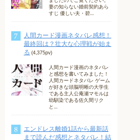
ましたのでご覧ください。
妻の知らない婚前契約あら
すじ 優しい夫・碧...
人間カード漫画ネタバレ感想！
最終回は？壮大な心理戦が始ま
る
(4,375pv)
人間カード漫画のネタバレ
と感想を書いてみました！
人間カードネタバレ ゲーム
が好きな頭脳明晰の大学生
である主人公庵瀬マモルは
幼馴染である佐久間リク
と...
エンドレス離婚1話から最新話
まで読んだ感想とネタバレ！結