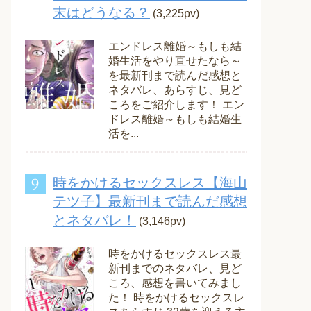
末はどうなる？
(3,225pv)
エンドレス離婚～もしも結
婚生活をやり直せたなら～
を最新刊まで読んだ感想と
ネタバレ、あらすじ、見ど
ころをご紹介します！ エン
ドレス離婚～もしも結婚生
活を...
時をかけるセックスレス【海山
テツ子】最新刊まで読んだ感想
とネタバレ！
(3,146pv)
時をかけるセックスレス最
新刊までのネタバレ、見ど
ころ、感想を書いてみまし
た！ 時をかけるセックスレ