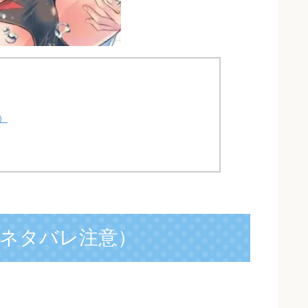
）
ネタバレ注意）