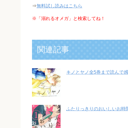
⇒
無料試し読みはこちら
※
「溺れるオメガ」と検索してね！
関連記事
キノとヤノ全5巻まで読んで
ふたりっきりのおいしいお時