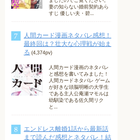
ましたのでご覧ください。
妻の知らない婚前契約あら
すじ 優しい夫・碧...
人間カード漫画ネタバレ感想！
最終回は？壮大な心理戦が始ま
る
(4,374pv)
人間カード漫画のネタバレ
と感想を書いてみました！
人間カードネタバレ ゲーム
が好きな頭脳明晰の大学生
である主人公庵瀬マモルは
幼馴染である佐久間リク
と...
エンドレス離婚1話から最新話
まで読んだ感想とネタバレ！結