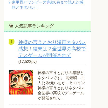
肩甲骨とワンピース完結6巻まで読んだ感
想とネタバレ！
人気記事ランキング
神様の言うとおり漫画ネタバレ
感想！結末は？全世界の高校で
デスゲームが開催されて
(17,522pv)
神様の言うとおりの感想と
ネタバレです。 高畑瞬…主
人公 秋元いちか…ヒロイン
神様の言うとおりネタバレ
全世界の高校でデスゲーム
が開催されて...