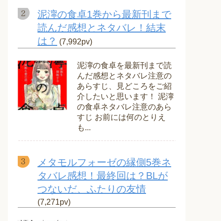
泥濘の食卓1巻から最新刊まで
読んだ感想とネタバレ！結末
は？
(7,992pv)
泥濘の食卓を最新刊まで読
んだ感想とネタバレ注意の
あらすじ、見どころをご紹
介したいと思います！ 泥濘
の食卓ネタバレ注意のあら
すじ お前には何のとりえ
も...
メタモルフォーゼの縁側5巻ネ
タバレ感想！最終回は？BLが
つないだ、ふたりの友情
(7,271pv)