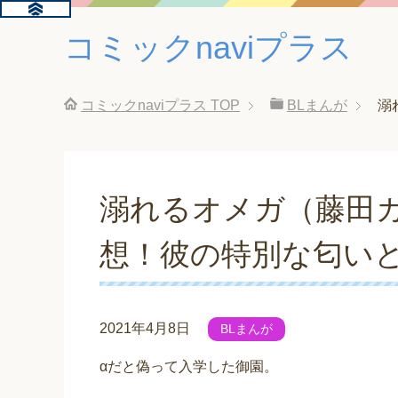
コミックnaviプラス
コミックnaviプラス
TOP
BLまんが
溺
溺れるオメガ（藤田
想！彼の特別な匂い
2021年4月8日
BLまんが
αだと偽って入学した御園。