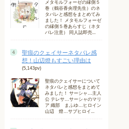
メタモルフォーゼの縁側５
巻（鶴谷香央理先生）のネ
タバレと感想をまとめてみ
ました！ メタモルフォーゼ
の縁側５巻あらすじ（ネタ
バレ注意） 同人誌即売...
聖痕のクェイサーネタバレ感
想！山辺燈もすごい理由は
(5,143pv)
聖痕のクェイサーについて
ネタバレと感想をまとめて
みました！ サーシャ…主人
公 テレサ…サーシャのマリ
ア 織部 まふゆ…ヒロイン
山辺 燈…サブヒロイ...