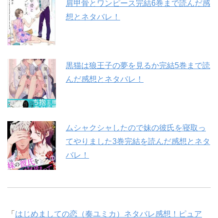
肩甲骨とワンピース完結6巻まで読んだ感
想とネタバレ！
黒猫は狼王子の夢を見るか完結5巻まで読
んだ感想とネタバレ！
ムシャクシャしたので妹の彼氏を寝取っ
てやりました3巻完結を読んだ感想とネタ
バレ！
「
はじめましての恋（奏ユミカ）ネタバレ感想！ピュア