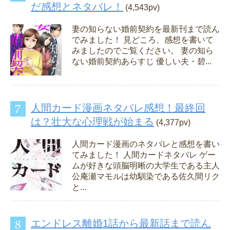
だ感想とネタバレ！
(4,543pv)
妻の知らない婚前契約を最新刊まで読ん
でみました！ 見どころ、感想を書いて
みましたのでご覧ください。 妻の知ら
ない婚前契約あらすじ 優しい夫・碧...
人間カード漫画ネタバレ感想！最終回
は？壮大な心理戦が始まる
(4,377pv)
人間カード漫画のネタバレと感想を書い
てみました！ 人間カードネタバレ ゲー
ムが好きな頭脳明晰の大学生である主人
公庵瀬マモルは幼馴染である佐久間リク
と...
エンドレス離婚1話から最新話まで読ん