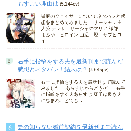
もすごい理由は
(5,144pv)
聖痕のクェイサーについてネタバレと感
想をまとめてみました！ サーシャ…主
人公 テレサ…サーシャのマリア 織部
まふゆ…ヒロイン 山辺 燈…サブヒロ
イ...
右手に指輪をする夫を最新刊まで読んだ
感想とネタバレ！結末は？
(4,645pv)
右手に指輪をする夫を最新刊まで読んで
みました！ あらすじからどうぞ。 右手
に指輪をする夫あらすじ 爽子は良き夫
に恵まれ、とても...
妻の知らない婚前契約を最新刊まで読ん