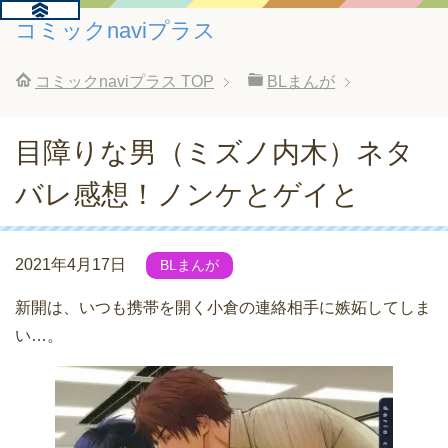
コミックnaviプラス
コミックnaviプラス
TOP
BLまんが
目障りな男（ミズノ内木）ネタ
バレ感想！ノンケとゲイと
2021年4月17日
BLまんが
新開は、いつも携帯を開く小倉の連絡相手に嫉妬してしま
い…。