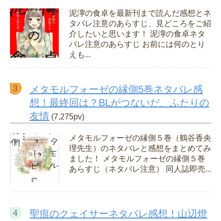
泥濘の食卓を最新刊まで読んだ感想とネ
タバレ注意のあらすじ、見どころをご紹
介したいと思います！ 泥濘の食卓ネタ
バレ注意のあらすじ お前には何のとり
えも...
メタモルフォーゼの縁側5巻ネタバレ感
想！最終回は？BLがつないだ、ふたりの
友情
(7,275pv)
メタモルフォーゼの縁側５巻（鶴谷香央
理先生）のネタバレと感想をまとめてみ
ました！ メタモルフォーゼの縁側５巻
あらすじ（ネタバレ注意） 同人誌即売...
聖痕のクェイサーネタバレ感想！山辺燈