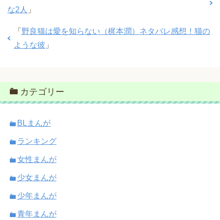
な2人
」
「
野良猫は愛を知らない（梶本潤）ネタバレ感想！猫の
ような彼
」
カテゴリー
BLまんが
ランキング
女性まんが
少女まんが
少年まんが
青年まんが