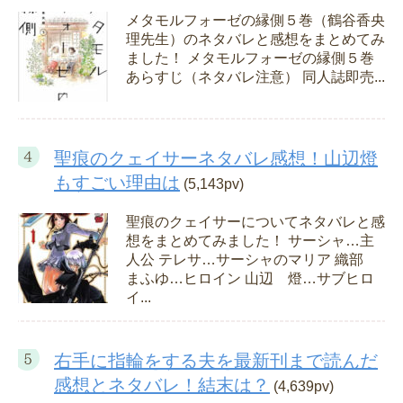
メタモルフォーゼの縁側５巻（鶴谷香央
理先生）のネタバレと感想をまとめてみ
ました！ メタモルフォーゼの縁側５巻
あらすじ（ネタバレ注意） 同人誌即売...
聖痕のクェイサーネタバレ感想！山辺燈
もすごい理由は
(5,143pv)
聖痕のクェイサーについてネタバレと感
想をまとめてみました！ サーシャ…主
人公 テレサ…サーシャのマリア 織部
まふゆ…ヒロイン 山辺 燈…サブヒロ
イ...
右手に指輪をする夫を最新刊まで読んだ
感想とネタバレ！結末は？
(4,639pv)