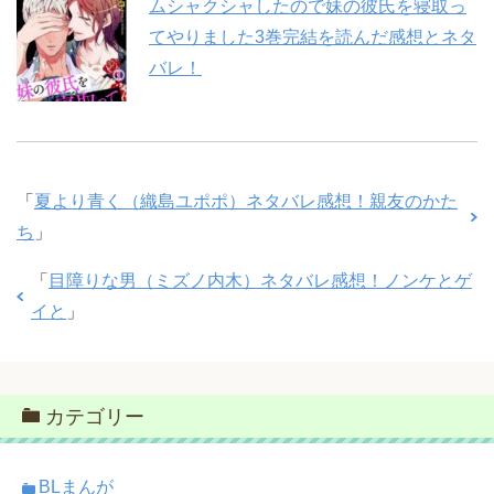
ムシャクシャしたので妹の彼氏を寝取っ
てやりました3巻完結を読んだ感想とネタ
バレ！
「
夏より青く（織島ユポポ）ネタバレ感想！親友のかた
ち
」
「
目障りな男（ミズノ内木）ネタバレ感想！ノンケとゲ
イと
」
カテゴリー
BLまんが