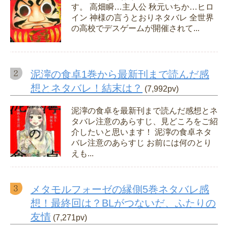
す。 高畑瞬…主人公 秋元いちか…ヒロ
イン 神様の言うとおりネタバレ 全世界
の高校でデスゲームが開催されて...
泥濘の食卓1巻から最新刊まで読んだ感
想とネタバレ！結末は？
(7,992pv)
泥濘の食卓を最新刊まで読んだ感想とネ
タバレ注意のあらすじ、見どころをご紹
介したいと思います！ 泥濘の食卓ネタ
バレ注意のあらすじ お前には何のとり
えも...
メタモルフォーゼの縁側5巻ネタバレ感
想！最終回は？BLがつないだ、ふたりの
友情
(7,271pv)