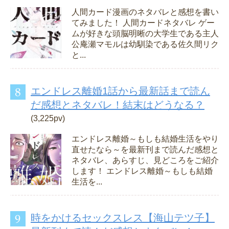
人間カード漫画のネタバレと感想を書い
てみました！ 人間カードネタバレ ゲー
ムが好きな頭脳明晰の大学生である主人
公庵瀬マモルは幼馴染である佐久間リク
と...
エンドレス離婚1話から最新話まで読ん
だ感想とネタバレ！結末はどうなる？
(3,225pv)
エンドレス離婚～もしも結婚生活をやり
直せたなら～を最新刊まで読んだ感想と
ネタバレ、あらすじ、見どころをご紹介
します！ エンドレス離婚～もしも結婚
生活を...
時をかけるセックスレス【海山テツ子】