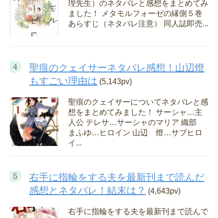
理先生）のネタバレと感想をまとめてみ
ました！ メタモルフォーゼの縁側５巻
あらすじ（ネタバレ注意） 同人誌即売...
聖痕のクェイサーネタバレ感想！山辺燈
もすごい理由は
(5,143pv)
聖痕のクェイサーについてネタバレと感
想をまとめてみました！ サーシャ…主
人公 テレサ…サーシャのマリア 織部
まふゆ…ヒロイン 山辺 燈…サブヒロ
イ...
右手に指輪をする夫を最新刊まで読んだ
感想とネタバレ！結末は？
(4,643pv)
右手に指輪をする夫を最新刊まで読んで