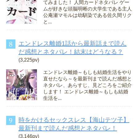
てみました！ 人間カードネタバレ ゲー
ムが好きな頭脳明晰の大学生である主人
公庵瀬マモルは幼馴染である佐久間リク
と...
エンドレス離婚1話から最新話まで読ん
だ感想とネタバレ！結末はどうなる？
(3,225pv)
エンドレス離婚～もしも結婚生活をやり
直せたなら～を最新刊まで読んだ感想と
ネタバレ、あらすじ、見どころをご紹介
します！ エンドレス離婚～もしも結婚
生活を...
時をかけるセックスレス【海山テツ子】
最新刊まで読んだ感想とネタバレ！
(3,146pv)