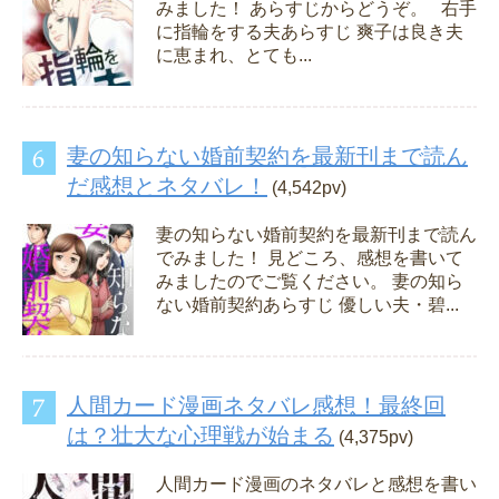
みました！ あらすじからどうぞ。 右手
に指輪をする夫あらすじ 爽子は良き夫
に恵まれ、とても...
妻の知らない婚前契約を最新刊まで読ん
だ感想とネタバレ！
(4,542pv)
妻の知らない婚前契約を最新刊まで読ん
でみました！ 見どころ、感想を書いて
みましたのでご覧ください。 妻の知ら
ない婚前契約あらすじ 優しい夫・碧...
人間カード漫画ネタバレ感想！最終回
は？壮大な心理戦が始まる
(4,375pv)
人間カード漫画のネタバレと感想を書い