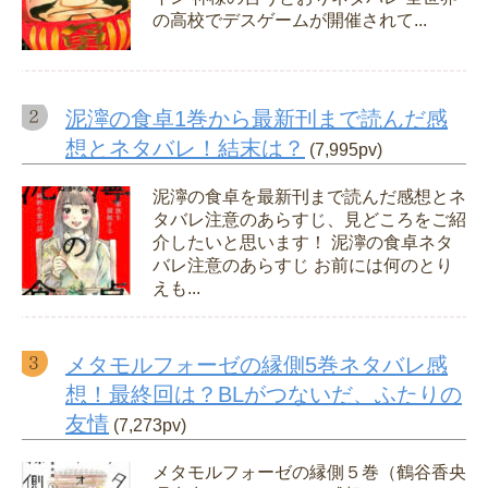
の高校でデスゲームが開催されて...
泥濘の食卓1巻から最新刊まで読んだ感
想とネタバレ！結末は？
(7,995pv)
泥濘の食卓を最新刊まで読んだ感想とネ
タバレ注意のあらすじ、見どころをご紹
介したいと思います！ 泥濘の食卓ネタ
バレ注意のあらすじ お前には何のとり
えも...
メタモルフォーゼの縁側5巻ネタバレ感
想！最終回は？BLがつないだ、ふたりの
友情
(7,273pv)
メタモルフォーゼの縁側５巻（鶴谷香央