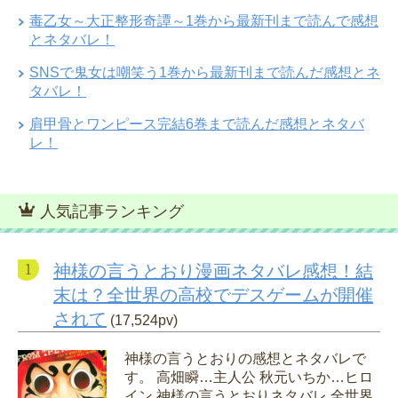
毒乙女～大正整形奇譚～1巻から最新刊まで読んで感想
とネタバレ！
SNSで鬼女は嘲笑う1巻から最新刊まで読んだ感想とネ
タバレ！
肩甲骨とワンピース完結6巻まで読んだ感想とネタバ
レ！
人気記事ランキング
神様の言うとおり漫画ネタバレ感想！結
末は？全世界の高校でデスゲームが開催
されて
(17,524pv)
神様の言うとおりの感想とネタバレで
す。 高畑瞬…主人公 秋元いちか…ヒロ
イン 神様の言うとおりネタバレ 全世界