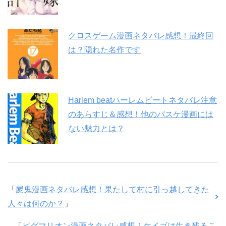
クロスゲーム漫画ネタバレ感想！最終回
は？隠れた名作です
Harlem beatハーレムビートネタバレ注意
のあらすじ＆感想！他のバスケ漫画には
ない魅力とは？
「
屍鬼漫画ネタバレ感想！果たして村に引っ越してきた
人々は何のか？
」
「
ピグマリオン漫画ネタバレ感想！ケイゴは生き残るこ