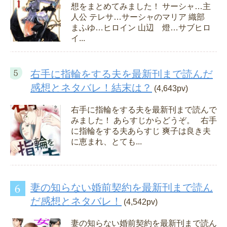
想をまとめてみました！ サーシャ…主
人公 テレサ…サーシャのマリア 織部
まふゆ…ヒロイン 山辺 燈…サブヒロ
イ...
右手に指輪をする夫を最新刊まで読んだ
感想とネタバレ！結末は？
(4,643pv)
右手に指輪をする夫を最新刊まで読んで
みました！ あらすじからどうぞ。 右手
に指輪をする夫あらすじ 爽子は良き夫
に恵まれ、とても...
妻の知らない婚前契約を最新刊まで読ん
だ感想とネタバレ！
(4,542pv)
妻の知らない婚前契約を最新刊まで読ん