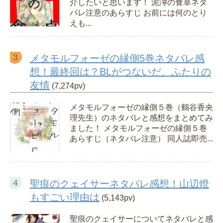
介したいと思います！ 泥濘の食卓ネタ
バレ注意のあらすじ お前には何のとり
えも...
メタモルフォーゼの縁側5巻ネタバレ感
想！最終回は？BLがつないだ、ふたりの
友情
(7,274pv)
メタモルフォーゼの縁側５巻（鶴谷香央
理先生）のネタバレと感想をまとめてみ
ました！ メタモルフォーゼの縁側５巻
あらすじ（ネタバレ注意） 同人誌即売...
聖痕のクェイサーネタバレ感想！山辺燈
もすごい理由は
(5,143pv)
聖痕のクェイサーについてネタバレと感