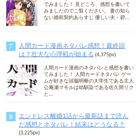
でみました！ 見どころ、感想を書いて
みましたのでご覧ください。 妻の知ら
ない婚前契約あらすじ 優しい夫・碧...
人間カード漫画ネタバレ感想！最終回
は？壮大な心理戦が始まる
(4,375pv)
人間カード漫画のネタバレと感想を書い
てみました！ 人間カードネタバレ ゲー
ムが好きな頭脳明晰の大学生である主人
公庵瀬マモルは幼馴染である佐久間リク
と...
エンドレス離婚1話から最新話まで読ん
だ感想とネタバレ！結末はどうなる？
(3,225pv)