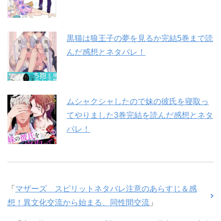
黒猫は狼王子の夢を見るか完結5巻まで読
んだ感想とネタバレ！
ムシャクシャしたので妹の彼氏を寝取っ
てやりました3巻完結を読んだ感想とネタ
バレ！
「
マザーズ スピリットネタバレ注意のあらすじ＆感
想！異文化交流から始まる、同性間交流
」