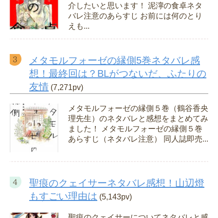
介したいと思います！ 泥濘の食卓ネタ
バレ注意のあらすじ お前には何のとり
えも...
メタモルフォーゼの縁側5巻ネタバレ感
想！最終回は？BLがつないだ、ふたりの
友情
(7,271pv)
メタモルフォーゼの縁側５巻（鶴谷香央
理先生）のネタバレと感想をまとめてみ
ました！ メタモルフォーゼの縁側５巻
あらすじ（ネタバレ注意） 同人誌即売...
聖痕のクェイサーネタバレ感想！山辺燈
もすごい理由は
(5,143pv)
聖痕のクェイサーについてネタバレと感