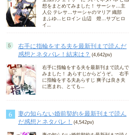
想をまとめてみました！ サーシャ…主
人公 テレサ…サーシャのマリア 織部
まふゆ…ヒロイン 山辺 燈…サブヒロ
イ...
右手に指輪をする夫を最新刊まで読んだ
感想とネタバレ！結末は？
(4,642pv)
右手に指輪をする夫を最新刊まで読んで
みました！ あらすじからどうぞ。 右手
に指輪をする夫あらすじ 爽子は良き夫
に恵まれ、とても...
妻の知らない婚前契約を最新刊まで読ん
だ感想とネタバレ！
(4,542pv)
妻の知らない婚前契約を最新刊まで読ん