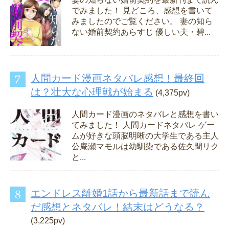
でみました！ 見どころ、感想を書いて
みましたのでご覧ください。 妻の知ら
ない婚前契約あらすじ 優しい夫・碧...
人間カード漫画ネタバレ感想！最終回
は？壮大な心理戦が始まる
(4,375pv)
人間カード漫画のネタバレと感想を書い
てみました！ 人間カードネタバレ ゲー
ムが好きな頭脳明晰の大学生である主人
公庵瀬マモルは幼馴染である佐久間リク
と...
エンドレス離婚1話から最新話まで読ん
だ感想とネタバレ！結末はどうなる？
(3,225pv)