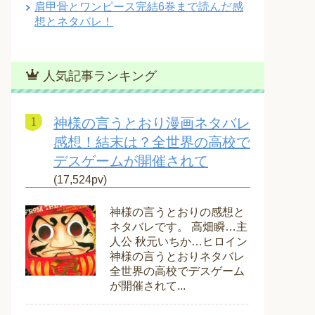
肩甲骨とワンピース完結6巻まで読んだ感
想とネタバレ！
人気記事ランキング
神様の言うとおり漫画ネタバレ
感想！結末は？全世界の高校で
デスゲームが開催されて
(17,524pv)
神様の言うとおりの感想と
ネタバレです。 高畑瞬…主
人公 秋元いちか…ヒロイン
神様の言うとおりネタバレ
全世界の高校でデスゲーム
が開催されて...