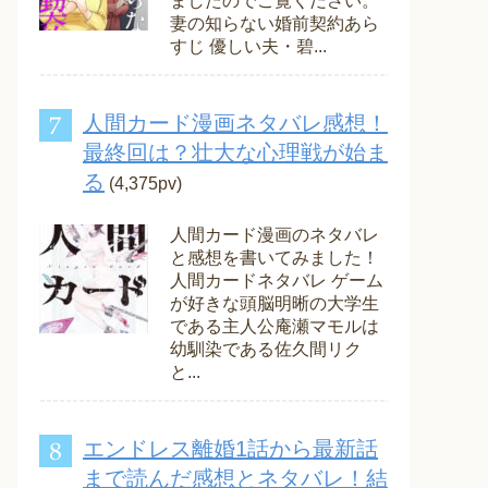
ましたのでご覧ください。
妻の知らない婚前契約あら
すじ 優しい夫・碧...
人間カード漫画ネタバレ感想！
最終回は？壮大な心理戦が始ま
る
(4,375pv)
人間カード漫画のネタバレ
と感想を書いてみました！
人間カードネタバレ ゲーム
が好きな頭脳明晰の大学生
である主人公庵瀬マモルは
幼馴染である佐久間リク
と...
エンドレス離婚1話から最新話
まで読んだ感想とネタバレ！結