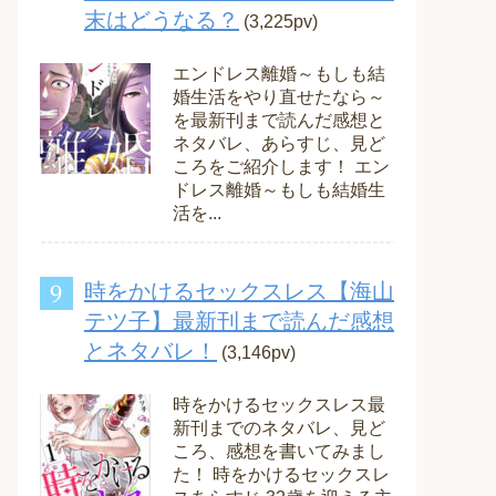
末はどうなる？
(3,225pv)
エンドレス離婚～もしも結
婚生活をやり直せたなら～
を最新刊まで読んだ感想と
ネタバレ、あらすじ、見ど
ころをご紹介します！ エン
ドレス離婚～もしも結婚生
活を...
時をかけるセックスレス【海山
テツ子】最新刊まで読んだ感想
とネタバレ！
(3,146pv)
時をかけるセックスレス最
新刊までのネタバレ、見ど
ころ、感想を書いてみまし
た！ 時をかけるセックスレ