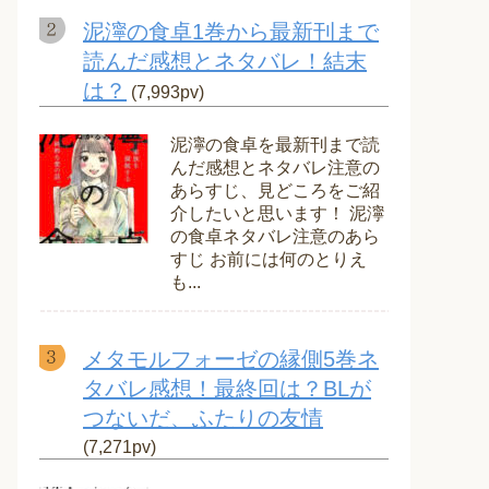
泥濘の食卓1巻から最新刊まで
読んだ感想とネタバレ！結末
は？
(7,993pv)
泥濘の食卓を最新刊まで読
んだ感想とネタバレ注意の
あらすじ、見どころをご紹
介したいと思います！ 泥濘
の食卓ネタバレ注意のあら
すじ お前には何のとりえ
も...
メタモルフォーゼの縁側5巻ネ
タバレ感想！最終回は？BLが
つないだ、ふたりの友情
(7,271pv)