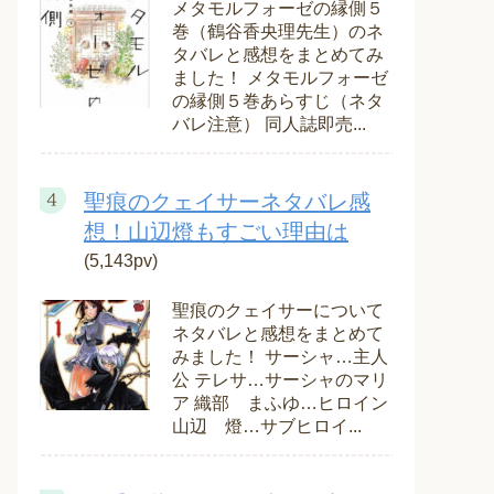
メタモルフォーゼの縁側５
巻（鶴谷香央理先生）のネ
タバレと感想をまとめてみ
ました！ メタモルフォーゼ
の縁側５巻あらすじ（ネタ
バレ注意） 同人誌即売...
聖痕のクェイサーネタバレ感
想！山辺燈もすごい理由は
(5,143pv)
聖痕のクェイサーについて
ネタバレと感想をまとめて
みました！ サーシャ…主人
公 テレサ…サーシャのマリ
ア 織部 まふゆ…ヒロイン
山辺 燈…サブヒロイ...