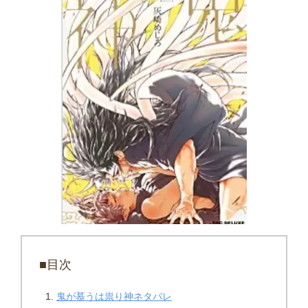
■目次
鬼が慕うは祟り神ネタバレ