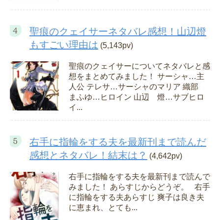
聖痕のクェイサーネタバレ感想！山辺燈
もすごい理由は
(5,143pv)
聖痕のクェイサーについてネタバレと感
想をまとめてみました！ サーシャ…主
人公 テレサ…サーシャのマリア 織部
まふゆ…ヒロイン 山辺 燈…サブヒロ
イ...
右手に指輪をする夫を最新刊まで読んだ
感想とネタバレ！結末は？
(4,642pv)
右手に指輪をする夫を最新刊まで読んで
みました！ あらすじからどうぞ。 右手
に指輪をする夫あらすじ 爽子は良き夫
に恵まれ、とても...