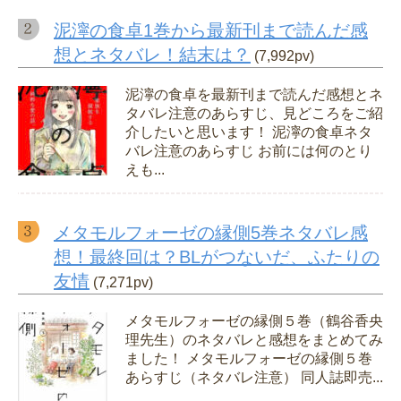
泥濘の食卓1巻から最新刊まで読んだ感
想とネタバレ！結末は？
(7,992pv)
泥濘の食卓を最新刊まで読んだ感想とネ
タバレ注意のあらすじ、見どころをご紹
介したいと思います！ 泥濘の食卓ネタ
バレ注意のあらすじ お前には何のとり
えも...
メタモルフォーゼの縁側5巻ネタバレ感
想！最終回は？BLがつないだ、ふたりの
友情
(7,271pv)
メタモルフォーゼの縁側５巻（鶴谷香央
理先生）のネタバレと感想をまとめてみ
ました！ メタモルフォーゼの縁側５巻
あらすじ（ネタバレ注意） 同人誌即売...