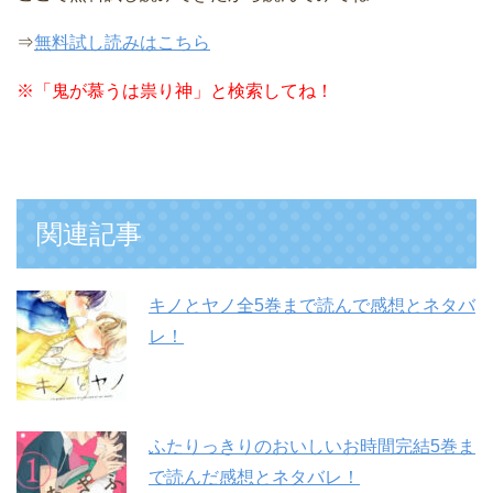
⇒
無料試し読みはこちら
※
「鬼が慕うは祟り神」と検索してね！
関連記事
キノとヤノ全5巻まで読んで感想とネタバ
レ！
ふたりっきりのおいしいお時間完結5巻ま
で読んだ感想とネタバレ！