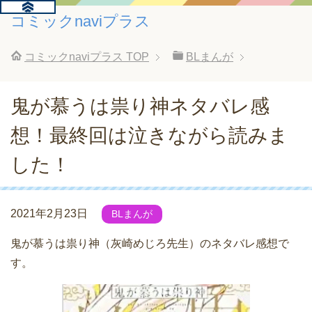
コミックnaviプラス
コミックnaviプラス
TOP
BLまんが
鬼が慕うは祟り神ネタバレ感
想！最終回は泣きながら読みま
した！
2021年2月23日
BLまんが
鬼が慕うは祟り神（灰崎めじろ先生）のネタバレ感想で
す。