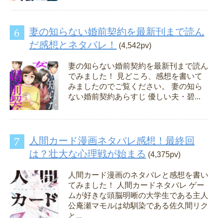
妻の知らない婚前契約を最新刊まで読ん
だ感想とネタバレ！
(4,542pv)
妻の知らない婚前契約を最新刊まで読ん
でみました！ 見どころ、感想を書いて
みましたのでご覧ください。 妻の知ら
ない婚前契約あらすじ 優しい夫・碧...
人間カード漫画ネタバレ感想！最終回
は？壮大な心理戦が始まる
(4,375pv)
人間カード漫画のネタバレと感想を書い
てみました！ 人間カードネタバレ ゲー
ムが好きな頭脳明晰の大学生である主人
公庵瀬マモルは幼馴染である佐久間リク
と...