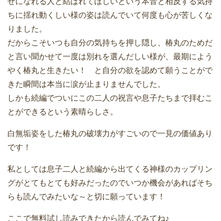
せになれる人と結ばれてほしいという本音と相反する気持
ちに揺れ動くしい様の姿は読んでいて何度も心が苦しくな
りました。
だからこそいつも自分の気持ちを押し隠し、椿丸のためだ
と言い聞かせて一度は別れを選んだしい様が、最期によう
やく椿丸と生きたい！ と自分の欲を認めて願うことがで
きた瞬間は本当に涙が止まりませんでした。
しかも続編でついにこの二人の祝言や息子たちまで拝むこ
とができるという素晴らしさ。
白無垢姿をした椿丸の破壊力がすごいので一見の価値あり
です！
私としては息子二人と続編から出てくる神様のカップリン
グがとてもとても好みだったのでいつか機会があればそち
らも読んでみたいな～と切に願っています！
ここで無料試し読みできたから読んでみてね♪