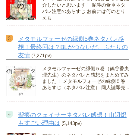
介したいと思います！ 泥濘の食卓ネタ
バレ注意のあらすじ お前には何のとり
えも...
メタモルフォーゼの縁側5巻ネタバレ感
想！最終回は？BLがつないだ、ふたりの
友情
(7,271pv)
メタモルフォーゼの縁側５巻（鶴谷香央
理先生）のネタバレと感想をまとめてみ
ました！ メタモルフォーゼの縁側５巻
あらすじ（ネタバレ注意） 同人誌即売...
聖痕のクェイサーネタバレ感想！山辺燈
もすごい理由は
(5,143pv)