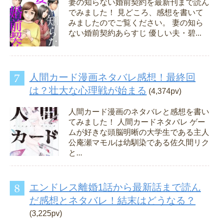
妻の知らない婚前契約を最新刊まで読ん
でみました！ 見どころ、感想を書いて
みましたのでご覧ください。 妻の知ら
ない婚前契約あらすじ 優しい夫・碧...
人間カード漫画ネタバレ感想！最終回
は？壮大な心理戦が始まる
(4,374pv)
人間カード漫画のネタバレと感想を書い
てみました！ 人間カードネタバレ ゲー
ムが好きな頭脳明晰の大学生である主人
公庵瀬マモルは幼馴染である佐久間リク
と...
エンドレス離婚1話から最新話まで読ん
だ感想とネタバレ！結末はどうなる？
(3,225pv)