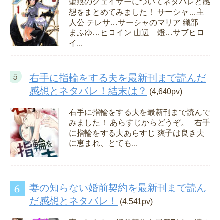
聖痕のクェイサーについてネタバレと感
想をまとめてみました！ サーシャ…主
人公 テレサ…サーシャのマリア 織部
まふゆ…ヒロイン 山辺 燈…サブヒロ
イ...
右手に指輪をする夫を最新刊まで読んだ
感想とネタバレ！結末は？
(4,640pv)
右手に指輪をする夫を最新刊まで読んで
みました！ あらすじからどうぞ。 右手
に指輪をする夫あらすじ 爽子は良き夫
に恵まれ、とても...
妻の知らない婚前契約を最新刊まで読ん
だ感想とネタバレ！
(4,541pv)