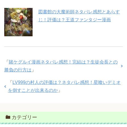
図書館の大魔術師ネタバレ感想とあらす
じ！評価は？王道ファンタジー漫画
「
賭ケグルイ漫画ネタバレ感想！完結は？生徒会長との
勝負の行方は
」
「
LV999の村人の評価は？ネタバレ感想！星喰いデミオ
を倒すことが出来るのか
」
カテゴリー