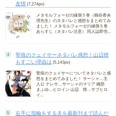
友情
(7,274pv)
メタモルフォーゼの縁側５巻（鶴谷香央
理先生）のネタバレと感想をまとめてみ
ました！ メタモルフォーゼの縁側５巻
あらすじ（ネタバレ注意） 同人誌即売...
聖痕のクェイサーネタバレ感想！山辺燈
もすごい理由は
(5,143pv)
聖痕のクェイサーについてネタバレと感
想をまとめてみました！ サーシャ…主
人公 テレサ…サーシャのマリア 織部
まふゆ…ヒロイン 山辺 燈…サブヒロ
イ...
右手に指輪をする夫を最新刊まで読んだ