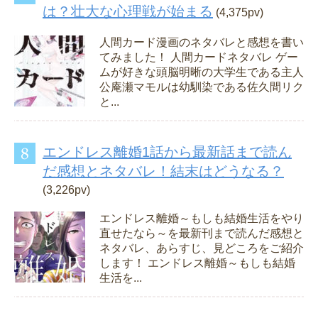
は？壮大な心理戦が始まる
(4,375pv)
人間カード漫画のネタバレと感想を書い
てみました！ 人間カードネタバレ ゲー
ムが好きな頭脳明晰の大学生である主人
公庵瀬マモルは幼馴染である佐久間リク
と...
エンドレス離婚1話から最新話まで読ん
だ感想とネタバレ！結末はどうなる？
(3,226pv)
エンドレス離婚～もしも結婚生活をやり
直せたなら～を最新刊まで読んだ感想と
ネタバレ、あらすじ、見どころをご紹介
します！ エンドレス離婚～もしも結婚
生活を...