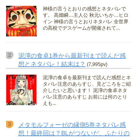
神様の言うとおりの感想とネタバレで
す。 高畑瞬…主人公 秋元いちか…ヒロ
イン 神様の言うとおりネタバレ 全世界
の高校でデスゲームが開催されて...
泥濘の食卓1巻から最新刊まで読んだ感
想とネタバレ！結末は？
(7,995pv)
泥濘の食卓を最新刊まで読んだ感想とネ
タバレ注意のあらすじ、見どころをご紹
介したいと思います！ 泥濘の食卓ネタ
バレ注意のあらすじ お前には何のとり
えも...
メタモルフォーゼの縁側5巻ネタバレ感
想！最終回は？BLがつないだ、ふたりの