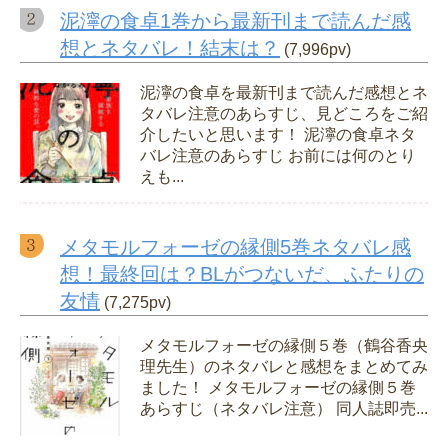
泥濘の食卓1巻から最新刊まで読んだ感
想とネタバレ！結末は？
(7,996pv)
泥濘の食卓を最新刊まで読んだ感想とネ
タバレ注意のあらすじ、見どころをご紹
介したいと思います！ 泥濘の食卓ネタ
バレ注意のあらすじ お前には何のとり
えも...
メタモルフォーゼの縁側5巻ネタバレ感
想！最終回は？BLがつないだ、ふたりの
友情
(7,275pv)
メタモルフォーゼの縁側５巻（鶴谷香央
理先生）のネタバレと感想をまとめてみ
ました！ メタモルフォーゼの縁側５巻
あらすじ（ネタバレ注意） 同人誌即売...