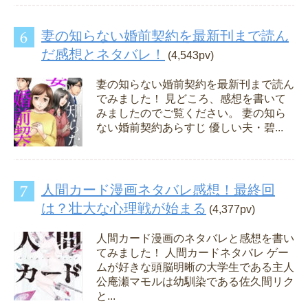
妻の知らない婚前契約を最新刊まで読ん
だ感想とネタバレ！
(4,543pv)
妻の知らない婚前契約を最新刊まで読ん
でみました！ 見どころ、感想を書いて
みましたのでご覧ください。 妻の知ら
ない婚前契約あらすじ 優しい夫・碧...
人間カード漫画ネタバレ感想！最終回
は？壮大な心理戦が始まる
(4,377pv)
人間カード漫画のネタバレと感想を書い
てみました！ 人間カードネタバレ ゲー
ムが好きな頭脳明晰の大学生である主人
公庵瀬マモルは幼馴染である佐久間リク
と...