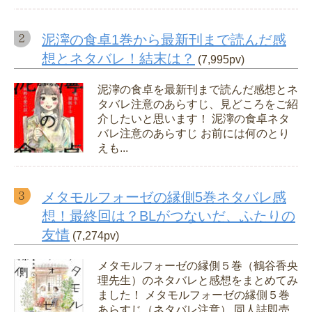
泥濘の食卓1巻から最新刊まで読んだ感
想とネタバレ！結末は？
(7,995pv)
泥濘の食卓を最新刊まで読んだ感想とネ
タバレ注意のあらすじ、見どころをご紹
介したいと思います！ 泥濘の食卓ネタ
バレ注意のあらすじ お前には何のとり
えも...
メタモルフォーゼの縁側5巻ネタバレ感
想！最終回は？BLがつないだ、ふたりの
友情
(7,274pv)
メタモルフォーゼの縁側５巻（鶴谷香央
理先生）のネタバレと感想をまとめてみ
ました！ メタモルフォーゼの縁側５巻
あらすじ（ネタバレ注意） 同人誌即売...