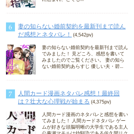
妻の知らない婚前契約を最新刊まで読ん
だ感想とネタバレ！
(4,542pv)
妻の知らない婚前契約を最新刊まで読ん
でみました！ 見どころ、感想を書いて
みましたのでご覧ください。 妻の知ら
ない婚前契約あらすじ 優しい夫・碧...
人間カード漫画ネタバレ感想！最終回
は？壮大な心理戦が始まる
(4,375pv)
人間カード漫画のネタバレと感想を書い
てみました！ 人間カードネタバレ ゲー
ムが好きな頭脳明晰の大学生である主人
公庵瀬マモルは幼馴染である佐久間リク