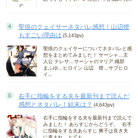
聖痕のクェイサーネタバレ感想！山辺燈
もすごい理由は
(5,143pv)
聖痕のクェイサーについてネタバレと感
想をまとめてみました！ サーシャ…主
人公 テレサ…サーシャのマリア 織部
まふゆ…ヒロイン 山辺 燈…サブヒロ
イ...
右手に指輪をする夫を最新刊まで読んだ
感想とネタバレ！結末は？
(4,643pv)
右手に指輪をする夫を最新刊まで読んで
みました！ あらすじからどうぞ。 右手
に指輪をする夫あらすじ 爽子は良き夫
に恵まれ、とても...