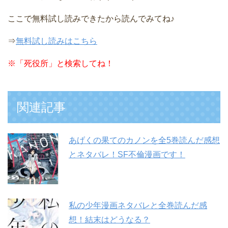
ここで無料試し読みできたから読んでみてね♪
⇒
無料試し読みはこちら
※
「死役所」と検索してね！
関連記事
あげくの果てのカノンを全5巻読んだ感想
とネタバレ！SF不倫漫画です！
私の少年漫画ネタバレと全巻読んだ感
想！結末はどうなる？