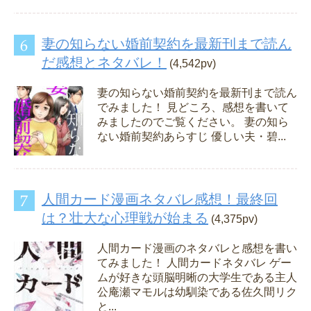
妻の知らない婚前契約を最新刊まで読ん
だ感想とネタバレ！
(4,542pv)
妻の知らない婚前契約を最新刊まで読ん
でみました！ 見どころ、感想を書いて
みましたのでご覧ください。 妻の知ら
ない婚前契約あらすじ 優しい夫・碧...
人間カード漫画ネタバレ感想！最終回
は？壮大な心理戦が始まる
(4,375pv)
人間カード漫画のネタバレと感想を書い
てみました！ 人間カードネタバレ ゲー
ムが好きな頭脳明晰の大学生である主人
公庵瀬マモルは幼馴染である佐久間リク
と...