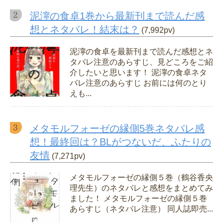
泥濘の食卓1巻から最新刊まで読んだ感
想とネタバレ！結末は？
(7,992pv)
泥濘の食卓を最新刊まで読んだ感想とネ
タバレ注意のあらすじ、見どころをご紹
介したいと思います！ 泥濘の食卓ネタ
バレ注意のあらすじ お前には何のとり
えも...
メタモルフォーゼの縁側5巻ネタバレ感
想！最終回は？BLがつないだ、ふたりの
友情
(7,271pv)
メタモルフォーゼの縁側５巻（鶴谷香央
理先生）のネタバレと感想をまとめてみ
ました！ メタモルフォーゼの縁側５巻
あらすじ（ネタバレ注意） 同人誌即売...