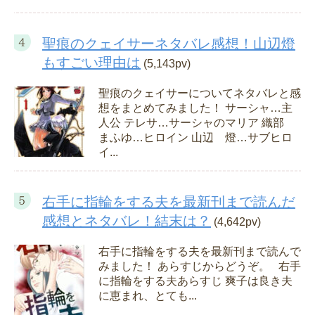
聖痕のクェイサーネタバレ感想！山辺燈
もすごい理由は
(5,143pv)
聖痕のクェイサーについてネタバレと感
想をまとめてみました！ サーシャ…主
人公 テレサ…サーシャのマリア 織部
まふゆ…ヒロイン 山辺 燈…サブヒロ
イ...
右手に指輪をする夫を最新刊まで読んだ
感想とネタバレ！結末は？
(4,642pv)
右手に指輪をする夫を最新刊まで読んで
みました！ あらすじからどうぞ。 右手
に指輪をする夫あらすじ 爽子は良き夫
に恵まれ、とても...