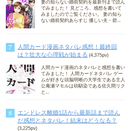
妻の知らない婚前契約を最新刊まで読ん
でみました！ 見どころ、感想を書いて
みましたのでご覧ください。 妻の知ら
ない婚前契約あらすじ 優しい夫・碧...
人間カード漫画ネタバレ感想！最終回
は？壮大な心理戦が始まる
(4,375pv)
人間カード漫画のネタバレと感想を書い
てみました！ 人間カードネタバレ ゲー
ムが好きな頭脳明晰の大学生である主人
公庵瀬マモルは幼馴染である佐久間リク
と...
エンドレス離婚1話から最新話まで読ん
だ感想とネタバレ！結末はどうなる？
(3,225pv)