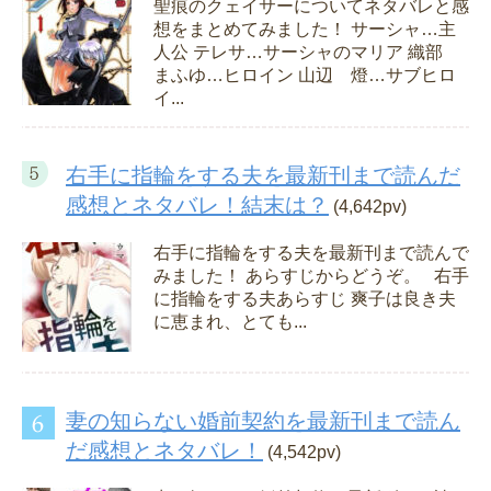
聖痕のクェイサーについてネタバレと感
想をまとめてみました！ サーシャ…主
人公 テレサ…サーシャのマリア 織部
まふゆ…ヒロイン 山辺 燈…サブヒロ
イ...
右手に指輪をする夫を最新刊まで読んだ
感想とネタバレ！結末は？
(4,642pv)
右手に指輪をする夫を最新刊まで読んで
みました！ あらすじからどうぞ。 右手
に指輪をする夫あらすじ 爽子は良き夫
に恵まれ、とても...
妻の知らない婚前契約を最新刊まで読ん
だ感想とネタバレ！
(4,542pv)