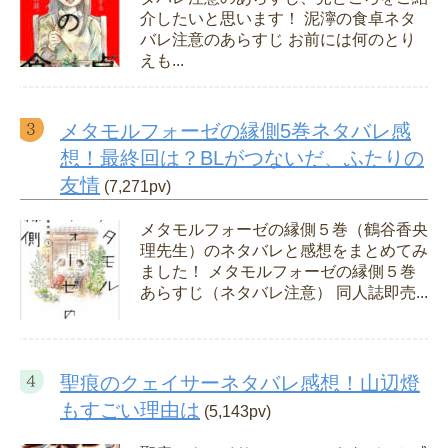
介したいと思います！ 泥濘の食卓ネタ
バレ注意のあらすじ お前には何のとり
えも...
メタモルフォーゼの縁側5巻ネタバレ感
想！最終回は？BLがつないだ、ふたりの
友情
(7,271pv)
メタモルフォーゼの縁側５巻（鶴谷香央
理先生）のネタバレと感想をまとめてみ
ました！ メタモルフォーゼの縁側５巻
あらすじ（ネタバレ注意） 同人誌即売...
聖痕のクェイサーネタバレ感想！山辺燈
もすごい理由は
(5,143pv)