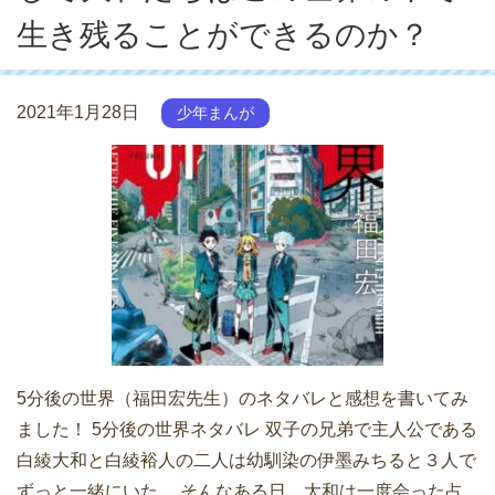
生き残ることができるのか？
2021年1月28日
少年まんが
5分後の世界（福田宏先生）のネタバレと感想を書いてみ
ました！ 5分後の世界ネタバレ 双子の兄弟で主人公である
白綾大和と白綾裕人の二人は幼馴染の伊墨みちると３人で
ずっと一緒にいた。 そんなある日、大和は一度会った占