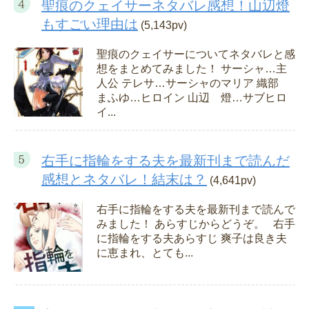
聖痕のクェイサーネタバレ感想！山辺燈
もすごい理由は
(5,143pv)
聖痕のクェイサーについてネタバレと感
想をまとめてみました！ サーシャ…主
人公 テレサ…サーシャのマリア 織部
まふゆ…ヒロイン 山辺 燈…サブヒロ
イ...
右手に指輪をする夫を最新刊まで読んだ
感想とネタバレ！結末は？
(4,641pv)
右手に指輪をする夫を最新刊まで読んで
みました！ あらすじからどうぞ。 右手
に指輪をする夫あらすじ 爽子は良き夫
に恵まれ、とても...