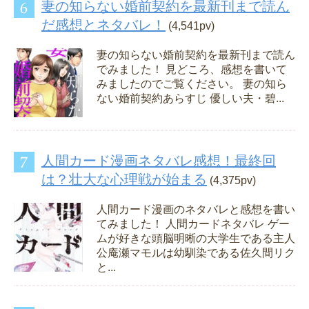
妻の知らない婚前契約を最新刊まで読ん
だ感想とネタバレ！
(4,541pv)
妻の知らない婚前契約を最新刊まで読ん
でみました！ 見どころ、感想を書いて
みましたのでご覧ください。 妻の知ら
ない婚前契約あらすじ 優しい夫・碧...
人間カード漫画ネタバレ感想！最終回
は？壮大な心理戦が始まる
(4,375pv)
人間カード漫画のネタバレと感想を書い
てみました！ 人間カードネタバレ ゲー
ムが好きな頭脳明晰の大学生である主人
公庵瀬マモルは幼馴染である佐久間リク
と...