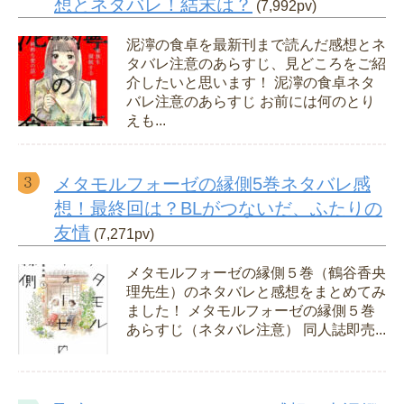
想とネタバレ！結末は？
(7,992pv)
泥濘の食卓を最新刊まで読んだ感想とネ
タバレ注意のあらすじ、見どころをご紹
介したいと思います！ 泥濘の食卓ネタ
バレ注意のあらすじ お前には何のとり
えも...
メタモルフォーゼの縁側5巻ネタバレ感
想！最終回は？BLがつないだ、ふたりの
友情
(7,271pv)
メタモルフォーゼの縁側５巻（鶴谷香央
理先生）のネタバレと感想をまとめてみ
ました！ メタモルフォーゼの縁側５巻
あらすじ（ネタバレ注意） 同人誌即売...